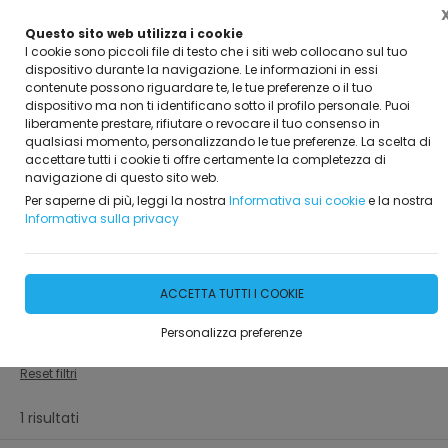
Questo sito web utilizza i cookie
I cookie sono piccoli file di testo che i siti web collocano sul tuo
dispositivo durante la navigazione. Le informazioni in essi
contenute possono riguardare te, le tue preferenze o il tuo
dispositivo ma non ti identificano sotto il profilo personale. Puoi
Home
I nostri prodotti
Tubi in cemento
liberamente prestare, rifiutare o revocare il tuo consenso in
qualsiasi momento, personalizzando le tue preferenze. La scelta di
accettare tutti i cookie ti offre certamente la completezza di
FILTRA
navigazione di questo sito web.
Per saperne di più, leggi la nostra
Informativa sui cookie
e la nostra
Informativa sulla privacy
Tubi in cemento
Filtri attivi:
ACCETTA TUTTI I COOKIE
Categoria:
Personalizza preferenze
Tubi in cemento
Reset filtri
1 risultati