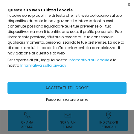
X
Questo sito web utilizza i cookie
I cookie sono piccoli file di testo che i siti web collocano sul tuo
dispositivo durante la navigazione. Le informazioni in essi
Home
I nostri prodotti
Blocchi in cemento
contenute possono riguardare te, le tue preferenze o il tuo
dispositivo ma non ti identificano sotto il profilo personale. Puoi
liberamente prestare, rifiutare o revocare il tuo consenso in
Blocchi in cemento
qualsiasi momento, personalizzando le tue preferenze. La scelta
di accettare tutti i cookie ti offre certamente la completezza di
Manufatti in Cemento
navigazione di questo sito web.
Fortunato 30x25x50
Per saperne di più, leggi la nostra
Informativa sui cookie
e la
nostra
Informativa sulla privacy
DISPONIBILITÀ IMMEDIATA
ACCETTA TUTTI I COOKIE
Personalizza preferenze
Richiedi Informazioni
CHIAMA
SCRIVI UN
INDICAZIONI
ADESSO
E-MAIL
STRADALI